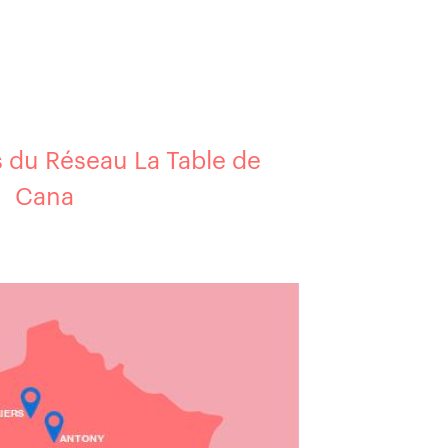
s du Réseau La Table de
Cana