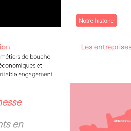
Notre histoire
ion
Les entreprise
s métiers de bouche
s économiques et
éritable engagement
messe
nts en