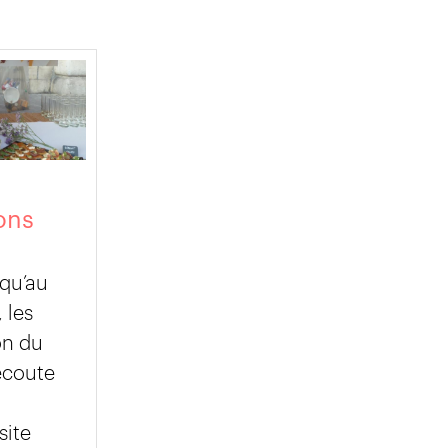
ons
qu’au
 les
on du
écoute
site