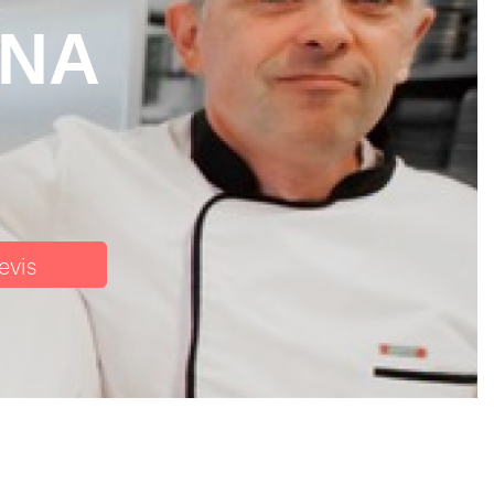
ANA
evis