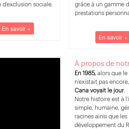
n d’exclusion sociale.
grâce à un gamme 
prestations personna
En savoir +
En savoir +
À propos de notr
En 1985,
alors que le 
n’existait pas encore
Cana voyait le jour
.
Notre histoire est à l
simple, humaine, gé
racines ainsi que les
développement du R