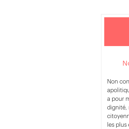
No
Non con
apolitiq
a pour 
dignité,
citoyen
les plus