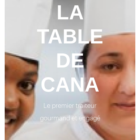
LA
TABLE
DE
CANA
Le premier traiteur
gourmand et engagé