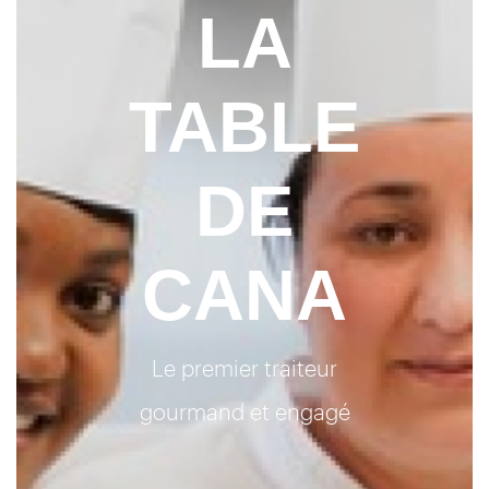
LA
TABLE
DE
CANA
Le premier traiteur
gourmand et engagé