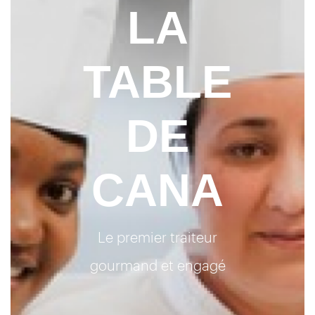
LA
TABLE
DE
CANA
Le premier traiteur
gourmand et engagé