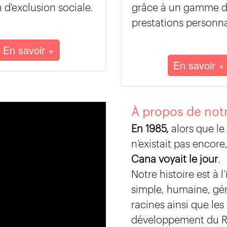
n d’exclusion sociale.
grâce à un gamme 
prestations personna
En savoir +
En savoir +
À propos de notr
En 1985,
alors que le 
n’existait pas encore
Cana voyait le jour
.
Notre histoire est à l
simple, humaine, gé
racines ainsi que les
développement du R