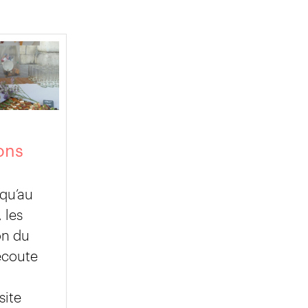
ons
qu’au
 les
on du
écoute
site