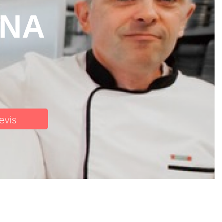
ANA
evis