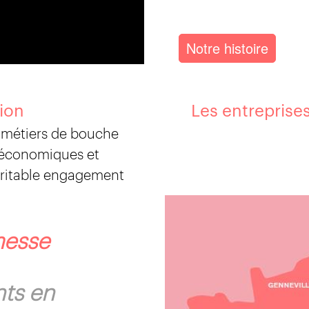
Notre histoire
ion
Les entreprise
s métiers de bouche
s économiques et
éritable engagement
messe
nts en