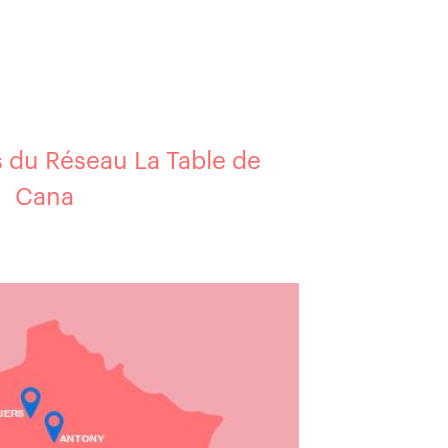
s du Réseau La Table de
Cana