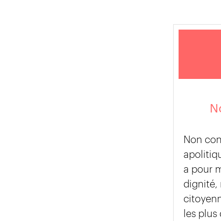
No
Non con
apolitiq
a pour 
dignité,
citoyen
les plus